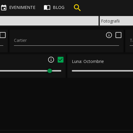



EVENIMENTE
BLOG

Cartier
T

Luna:
Octombrie