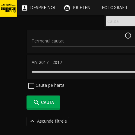


DESPRE NOI
PRIETENI
FOTOGRAFII

Termenul cautat
An:
2017
-
2017
Cauta pe harta

CAUTA

Ascunde filtrele