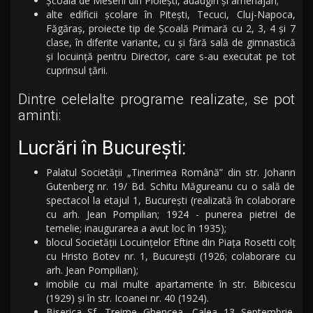
Școala de Meserii din Ploiești, adăugiri şi amenajări;
alte edificii şcolare în Pitești, Tecuci, Cluj-Napoca,
Făgăraș, proiecte tip de Școală Primară cu 2, 3, 4 şi 7
clase, în diferite variante, cu şi fără sală de gimnastică
şi locuinţă pentru Director, care s-au executat pe tot
cuprinsul ţării.
Dintre celelalte programe realizate, se pot
aminti:
Lucrări în Bucureşti:
Palatul Societăţii „Tinerimea Română” din str. Johann
Gutenberg nr. 19/ Bd. Schitu Măgureanu cu o sală de
spectacol la etajul 1, Bucureşti (realizată în colaborare
cu arh. Jean Pompilian; 1924 - punerea pietrei de
temelie; inaugurarea a avut loc în 1935);
blocul Societăţii Locuinţelor Eftine din Piaţa Rosetti colţ
cu Hristo Botev nr. 1, Bucureşti (1926; colaborare cu
arh. Jean Pompilian);
imobile cu mai multe apartamente în str. Bibicescu
(1929) şi în str. Icoanei nr. 40 (1924).
Biserica Sf. Treime Ghencea, Calea 13 Septembrie,