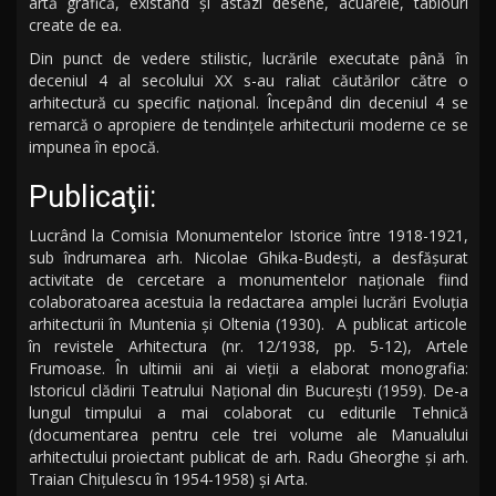
artă grafică, existând şi astăzi desene, acuarele, tablouri
create de ea.
Din punct de vedere stilistic, lucrările executate până în
deceniul 4 al secolului XX s-au raliat căutărilor către o
arhitectură cu specific naţional. Începând din deceniul 4 se
remarcă o apropiere de tendinţele arhitecturii moderne ce se
impunea în epocă.
Publicaţii:
Lucrând la Comisia Monumentelor Istorice între 1918-1921,
sub îndrumarea arh. Nicolae Ghika-Budești, a desfăşurat
activitate de cercetare a monumentelor naţionale fiind
colaboratoarea acestuia la redactarea amplei lucrări Evoluţia
arhitecturii în Muntenia şi Oltenia (1930). A publicat articole
în revistele Arhitectura (nr. 12/1938, pp. 5-12), Artele
Frumoase. În ultimii ani ai vieţii a elaborat monografia:
Istoricul clădirii Teatrului Naţional din București (1959). De-a
lungul timpului a mai colaborat cu editurile Tehnică
(documentarea pentru cele trei volume ale Manualului
arhitectului proiectant publicat de arh. Radu Gheorghe şi arh.
Traian Chiţulescu în 1954-1958) şi Arta.