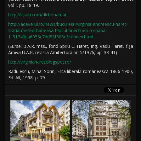
vol I, pp. 18-19.
http://issuu.com/dictionaruar
http://adevarul.ro/news/bucuresti/virginia-andreescu-haret-
statia-meteo-baneasa-blocul-tinerimea-romana-
1_51740ca6053c7dd83f306c3c/index.html
(Surse: B.A.R. mss., fond Spiru C. Haret, ing. Radu Haret, fişa
Arhiva U.A.R, revista Arhitectura nr. 5/1976, pp. 33-41)
http://virginiaharet.blogspot.ro/
Rădulescu, Mihai Sorin, Elita liberală românească 1866-1900,
Ed. All, 1998, p. 79