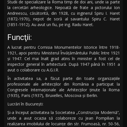
Studii de specializare la Roma timp de doi ani, unde ia parte
la cercetări arheologice. Nepoată de frate a pictorului Ion
Andreescu, căsătorită, din 1928, cu inginerul Spiru I. Haret
(1872-1970), nepot de soră al savantului Spiru C. Haret
(1851-1912). Au avut un fiu, pe ing. Radu Haret.
Funcţii:
A lucrat pentru Comisia Monumentelor Istorice între 1918-
1921, apoi pentru Ministerul Învăţământului Public între 1921
şi 1947. Cel mai înalt grad atins în minister a fost cel de
inspector general în arhitectură. După 1947 până în 1951 a
avut o colaborare cu A.G.I.R.
În activitatea sa, a făcut parte din toate organizaţiile
profesionale ale arhitecţilor din România a participat la
Congresele Internaţionale ale Arhitecţilor ţinute la Roma
(1935), Paris (1937), Bruxelles, Moscova şi Berlin.
Lucrări în Bucureşti:
Şi-a început activitatea la Societatea „Construcţia Modernă”,
unde a avut ocazia să colaboreze cu Jean Pompilian la
realizarea imobilului de locuinţe din str. Frumoasă, nr. 50-56,