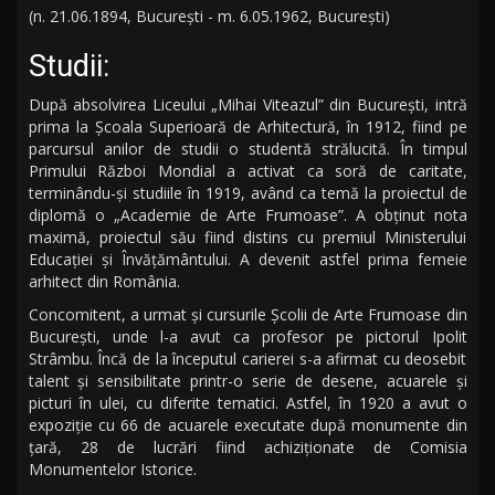
(n. 21.06.1894, Bucureşti - m. 6.05.1962, Bucureşti)
Studii:
După absolvirea Liceului „Mihai Viteazul” din Bucureşti, intră
prima la Școala Superioară de Arhitectură, în 1912, fiind pe
parcursul anilor de studii o studentă strălucită. În timpul
Primului Război Mondial a activat ca soră de caritate,
terminându-şi studiile în 1919, având ca temă la proiectul de
diplomă o „Academie de Arte Frumoase”. A obţinut nota
maximă, proiectul său fiind distins cu premiul Ministerului
Educaţiei şi Învăţământului. A devenit astfel prima femeie
arhitect din România.
Concomitent, a urmat şi cursurile Şcolii de Arte Frumoase din
Bucureşti, unde l-a avut ca profesor pe pictorul Ipolit
Strâmbu. Încă de la începutul carierei s-a afirmat cu deosebit
talent şi sensibilitate printr-o serie de desene, acuarele şi
picturi în ulei, cu diferite tematici. Astfel, în 1920 a avut o
expoziţie cu 66 de acuarele executate după monumente din
ţară, 28 de lucrări fiind achiziţionate de Comisia
Monumentelor Istorice.