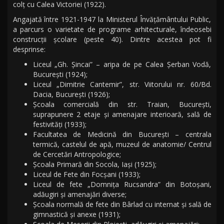
colţ cu Calea Victoriei (1922).
Angajată între 1921-1947 la Ministerul Învăţământului Public,
a parcurs o varietate de programe arhitecturale, îndeosebi
construcţii şcolare (peste 40). Dintre acestea pot fi
desprinse:
Liceul „Gh. Şincai” – aripa de pe Calea Şerban Vodă,
Bucureşti (1924);
Liceul „Dimitrie Cantemir”, str. Viitorului nr. 60/Bd.
Dacia, București (1926);
Școala comercială din str. Traian, București,
suprapunere 2 etaje şi amenajare interioară, sală de
festivităţi (1933);
Facultatea de Medicină din București – centrala
termică, castelul de apă, muzeul de anatomie/ Centrul
de Cercetări Antropologice;
Școala Primară din Socola, Iași (1925);
Liceul de Fete din Focșani (1933);
Liceul de fete „Domniţa Rucsandra” din Botoșani,
adăugiri şi amenajări diverse;
Școala normală de fete din Bârlad cu internat şi sală de
gimnastică şi anexe (1931);