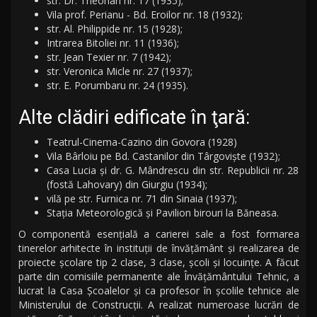
str. Dr. Theohari nr. 17 (1935);
Vila prof. Perianu - Bd. Eroilor nr. 18 (1932);
str. Al. Philippide nr. 15 (1928);
Intrarea Bitoliei nr. 11 (1936);
str. Jean Texier nr. 7 (1942);
str. Veronica Micle nr. 27 (1937);
str. E. Porumbaru nr. 24 (1935).
Alte clădiri edificate în ţară:
Teatrul-Cinema-Cazino din Govora (1928)
Vila Bârloiu pe Bd. Castanilor din Târgoviște (1932);
Casa Lucia şi dr. G. Mândrescu din str. Republicii nr. 28
(fostă Lahovary) din Giurgiu (1934);
vilă pe str. Furnica nr. 71 din Sinaia (1937);
Staţia Meteorologică şi Pavilion birouri la Băneasa.
O componentă esenţială a carierei sale a fost formarea
tinerelor arhitecte în instituţii de învăţământ şi realizarea de
proiecte şcolare tip 2 clase, 3 clase, şcoli şi locuinţe. A făcut
parte din comisiile permanente ale Învăţământului Tehnic, a
lucrat la Casa Școalelor şi ca profesor în şcolile tehnice ale
Ministerului de Construcţii. A realizat numeroase lucrări de