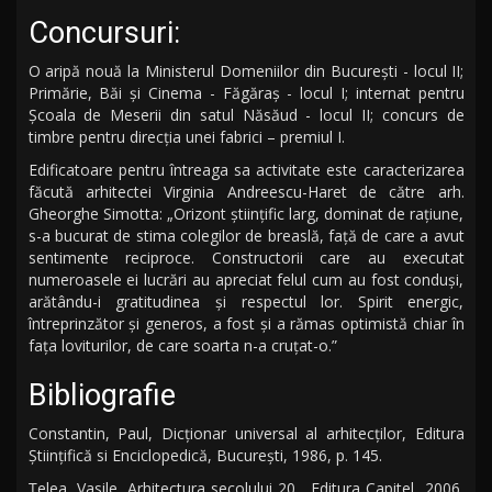
Concursuri:
O aripă nouă la Ministerul Domeniilor din București - locul II;
Primărie, Băi şi Cinema - Făgăraș - locul I; internat pentru
Școala de Meserii din satul Năsăud - locul II; concurs de
timbre pentru direcţia unei fabrici – premiul I.
Edificatoare pentru întreaga sa activitate este caracterizarea
făcută arhitectei Virginia Andreescu-Haret de către arh.
Gheorghe Simotta: „Orizont ştiinţific larg, dominat de raţiune,
s-a bucurat de stima colegilor de breaslă, faţă de care a avut
sentimente reciproce. Constructorii care au executat
numeroasele ei lucrări au apreciat felul cum au fost conduşi,
arătându-i gratitudinea şi respectul lor. Spirit energic,
întreprinzător şi generos, a fost şi a rămas optimistă chiar în
faţa loviturilor, de care soarta n-a cruţat-o.”
Bibliografie
Constantin, Paul, Dicţionar universal al arhitecţilor, Editura
Ştiinţifică si Enciclopedică, Bucureşti, 1986, p. 145.
Ţelea, Vasile, Arhitectura secolului 20, Editura Capitel, 2006,