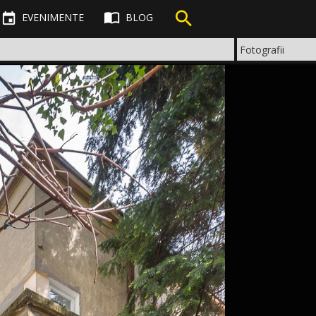



EVENIMENTE
BLOG