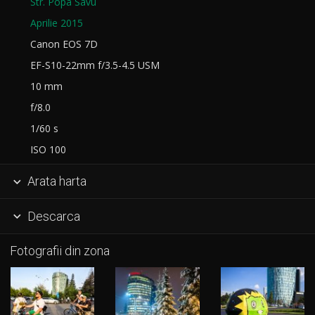
Str. Popa Savu
Aprilie 2015
Canon EOS 7D
EF-S10-22mm f/3.5-4.5 USM
10 mm
f/8.0
1/60 s
ISO 100
Arata harta

Descarca

Fotografii din zona