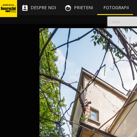


DESPRE NOI
PRIETENI
FOTOGRAFII