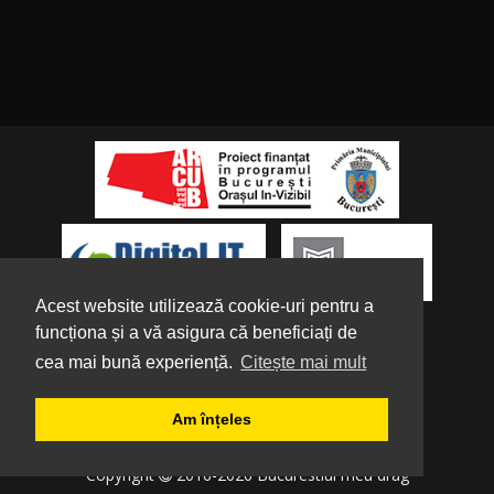
Acest website utilizează cookie-uri pentru a
funcționa și a vă asigura că beneficiați de
cea mai bună experiență.
Citește mai mult
Despre noi
|
Parteneri
|
Politica de
Am înțeles
Confidențialitate
|
Termeni și condiții
|
Tutorial
Copyright
2016-2026 Bucurestiul meu drag