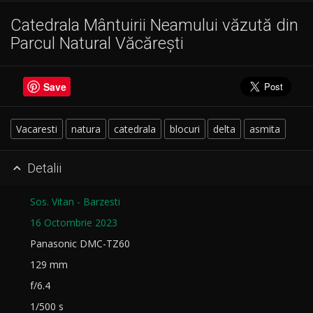
Catedrala Mântuirii Neamului văzută din
Parcul Natural Văcărești
Save
Vacaresti
natura
catedrala
blocuri
delta
asmita
Detalii

Sos. Vitan - Barzesti
16 Octombrie 2023
Panasonic DMC-TZ60
129 mm
f/6.4
1/500 s