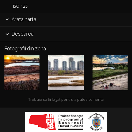
ISO 125
Arata harta

Descarca

Fotografii din zona
Trebuie sa fii logat pentru a putea comenta