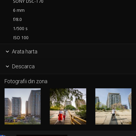
SONY DSC-T70
6 mm
f/8.0
1/500 s
ISO 100
Arata harta

Descarca

Fotografii din zona