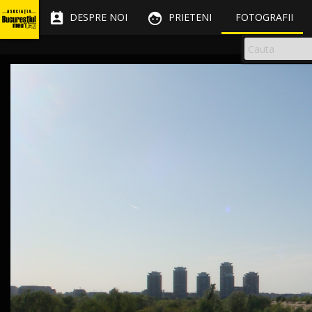


DESPRE NOI
PRIETENI
FOTOGRAFII