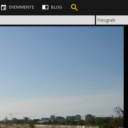



EVENIMENTE
BLOG