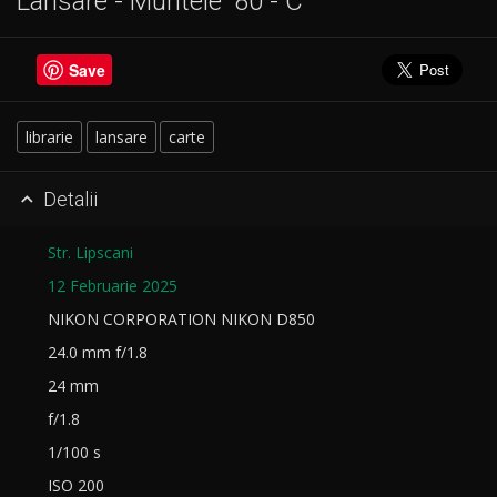
Lansare - Muntele '80 - C
Save
librarie
lansare
carte
Detalii

Str. Lipscani
12 Februarie 2025
NIKON CORPORATION NIKON D850
24.0 mm f/1.8
24 mm
f/1.8
1/100 s
ISO 200