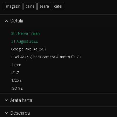
magazin
caine
seara
catel
Detalii

Str. Nerva Traian
31 August 2022
Google Pixel 4a (5G)
Pixel 4a (5G) back camera 4.38mm f/1.73
4 mm
f/1.7
1/25 s
ISO 92
Arata harta

Descarca
