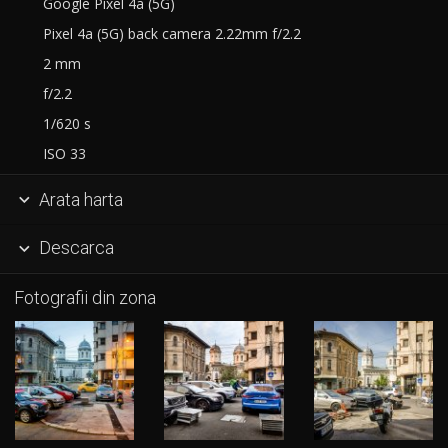
Google Pixel 4a (5G)
Pixel 4a (5G) back camera 2.22mm f/2.2
2 mm
f/2.2
1/620 s
ISO 33
Arata harta

Descarca

Fotografii din zona