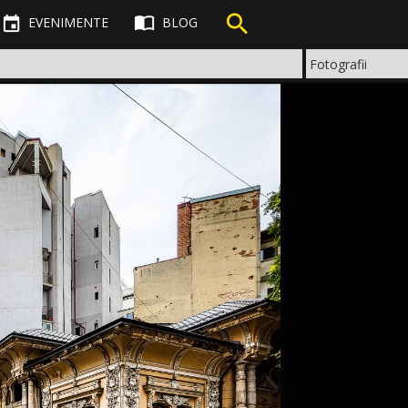



EVENIMENTE
BLOG