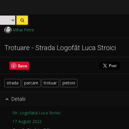
Mihai Petre
Trotuare - Strada Logofăt Luca Stroici
Save
strada
parcare
trotuar
pietoni
Detalii

Str. Logofatul Luca Stroici
17 August 2022