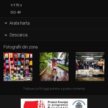
1/170 s
ISO 49
Arata harta

Descarca

Fotografii din zona
Trebuie sa fii logat pentru a putea comenta