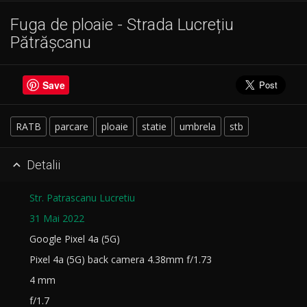
Fuga de ploaie - Strada Lucrețiu
Pătrășcanu
Save
RATB
parcare
ploaie
statie
umbrela
stb
Detalii

Str. Patrascanu Lucretiu
31 Mai 2022
Google Pixel 4a (5G)
Pixel 4a (5G) back camera 4.38mm f/1.73
4 mm
f/1.7