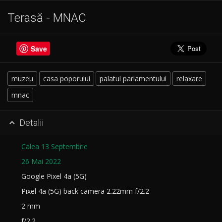
Terasă - MNAC
Save
muzeu
casa poporului
palatul parlamentului
relaxare
mnac
Detalii

Calea 13 Septembrie
26 Mai 2022
Google Pixel 4a (5G)
Pixel 4a (5G) back camera 2.22mm f/2.2
2 mm
f/2.2