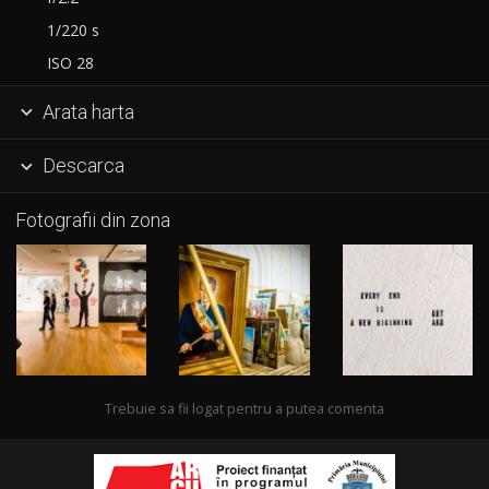
1/220 s
ISO 28
Arata harta

Descarca

Fotografii din zona
Trebuie sa fii logat pentru a putea comenta