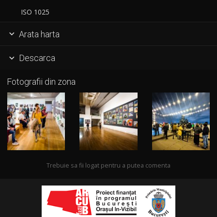
ISO 1025
Arata harta

Descarca

Fotografii din zona
Trebuie sa fii logat pentru a putea comenta