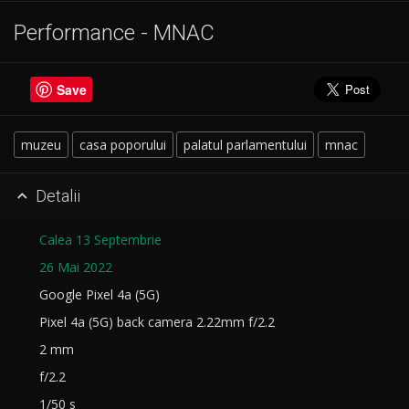
Performance - MNAC
Save
muzeu
casa poporului
palatul parlamentului
mnac
Detalii

Calea 13 Septembrie
26 Mai 2022
Google Pixel 4a (5G)
Pixel 4a (5G) back camera 2.22mm f/2.2
2 mm
f/2.2
1/50 s