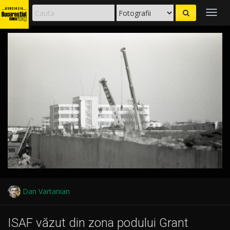
Togg
navig
Dan Vartanian
ISAF văzut din zona podului Grant