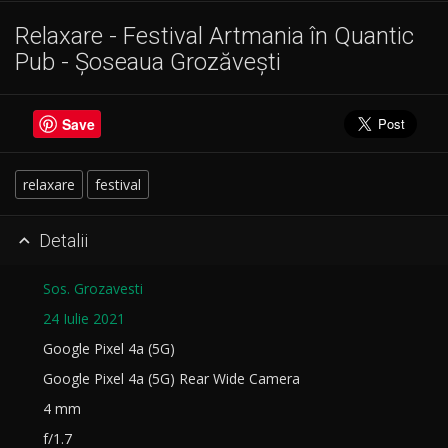
Relaxare - Festival Artmania în Quantic
Pub - Șoseaua Grozăvești
Save
relaxare
festival
Detalii

Sos. Grozavesti
24 Iulie 2021
Google Pixel 4a (5G)
Google Pixel 4a (5G) Rear Wide Camera
4 mm
f/1.7