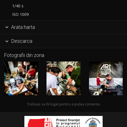
1/40 s
ISO 1009
Arata harta

Descarca

Fotografii din zona
Trebuie sa fii logat pentru a putea comenta