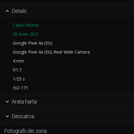
Detalii

Calea Plevnei
30 Iunie 2021
Google Pixel 4a (5G)
Google Pixel 4a (5G) Rear Wide Camera
4 mm
f/1.7
1/25 s
ISO 171
Arata harta

Descarca

Fotografii din zona