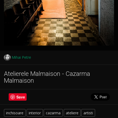
Mihai Petre
Atelierele Malmaison - Cazarma
Malmaison
Save
inchisoare
interior
cazarma
ateliere
artisti