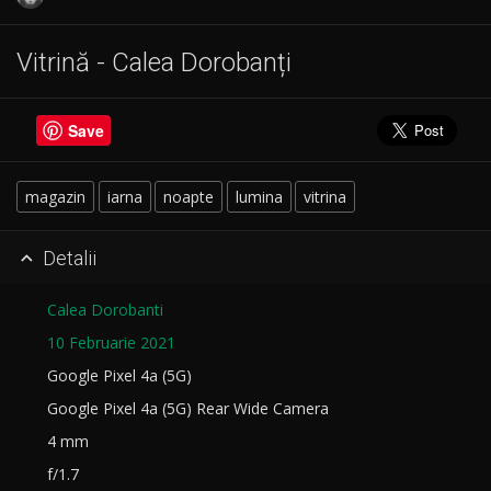
Vitrină - Calea Dorobanți
Save
magazin
iarna
noapte
lumina
vitrina
Detalii

Calea Dorobanti
10 Februarie 2021
Google Pixel 4a (5G)
Google Pixel 4a (5G) Rear Wide Camera
4 mm
f/1.7