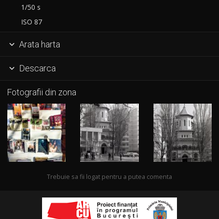
1/50 s
ISO 87
Arata harta

Descarca

Fotografii din zona
Trebuie sa fii logat pentru a putea comenta