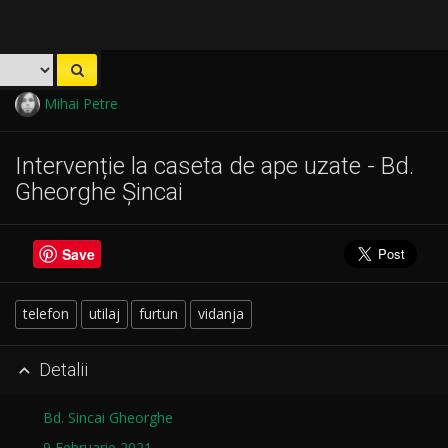
Mihai Petre
Intervenție la caseta de ape uzate - Bd.
Gheorghe Șincai
Save
telefon
utilaj
furtun
vidanja
Detalii

Bd. Sincai Gheorghe
9 Februarie 2021