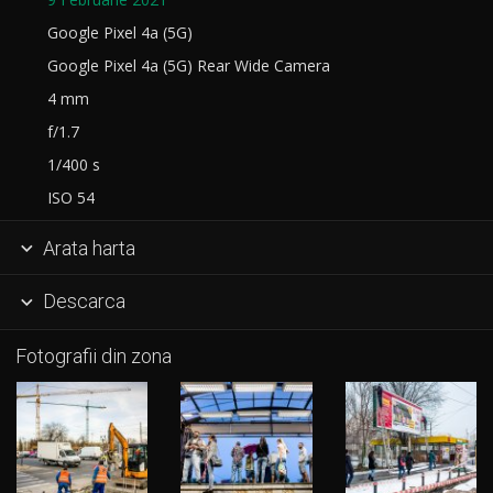
Google Pixel 4a (5G)
Google Pixel 4a (5G) Rear Wide Camera
4 mm
f/1.7
1/400 s
ISO 54
Arata harta

Descarca

Fotografii din zona