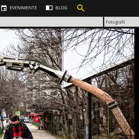



EVENIMENTE
BLOG