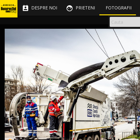


DESPRE NOI
PRIETENI
FOTOGRAFII