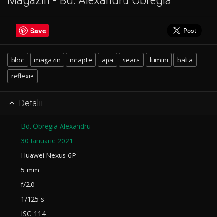
Magazin - Bd. Alexandru Obregia
Save
bloc
magazin
noapte
apa
seara
lumini
balta
reflexie
Detalii

Bd. Obregia Alexandru
30 Ianuarie 2021
Huawei Nexus 6P
5 mm
f/2.0
1/125 s
ISO 114