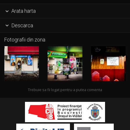
Arata harta

Descarca

Fotografii din zona
Trebuie sa fii logat pentru a putea comenta