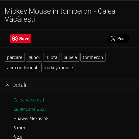
Mickey Mouse în tomberon - Calea
Văcărești
Save
parcare
gunoi
rulota
pubela
tomberon
aer conditionat
mickey mouse
Detalii

Calea Vacaresti
28 Ianuarie 2021
Huawei Nexus 6P
5 mm
f/2.0