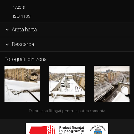
1/25 s
ISO 1109
Arata harta

Descarca

Fotografii din zona
Trebuie sa fii logat pentru a putea comenta