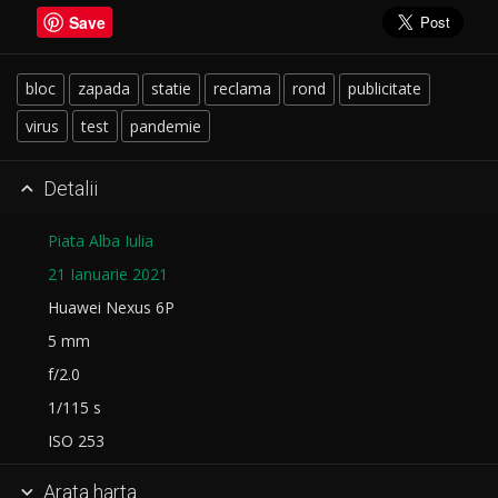
Save
bloc
zapada
statie
reclama
rond
publicitate
virus
test
pandemie
Detalii

Piata Alba Iulia
21 Ianuarie 2021
Huawei Nexus 6P
5 mm
f/2.0
1/115 s
ISO 253
Arata harta
