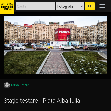
Togg
navig
Mihai Petre
Stație testare - Piața Alba Iulia