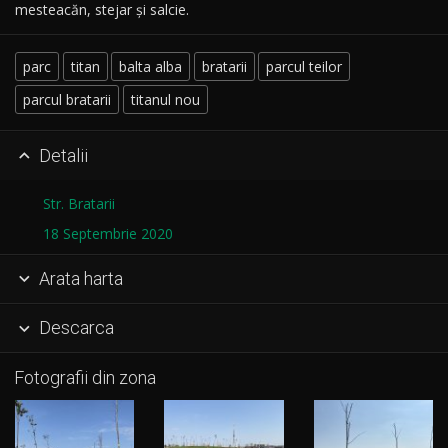
mesteacăn, stejar și salcie.
parc
titan
balta alba
bratarii
parcul teilor
parcul bratarii
titanul nou
Detalii

Str. Bratarii
18 Septembrie 2020
Arata harta

Descarca

Fotografii din zona