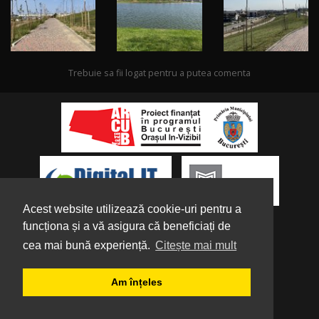
Trebuie sa fii logat pentru a putea comenta
Acest website utilizează cookie-uri pentru a
funcționa și a vă asigura că beneficiați de
cea mai bună experiență.
Citește mai mult
Despre noi
|
Parteneri
|
Politica de
Am înțeles
Confidențialitate
|
Termeni și condiții
|
Tutorial
Copyright
2016-2026 Bucurestiul meu drag