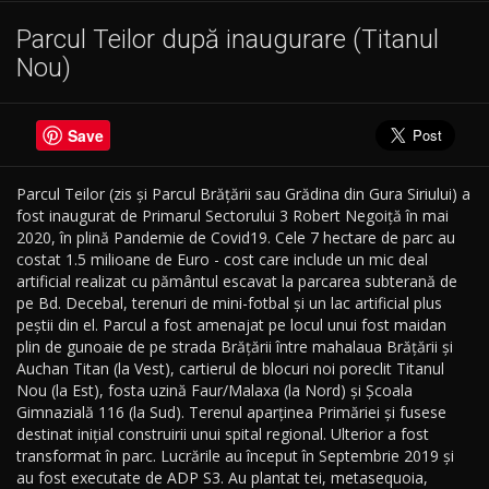
Parcul Teilor după inaugurare (Titanul
Nou)
Save
Parcul Teilor (zis și Parcul Brățării sau Grădina din Gura Siriului) a
fost inaugurat de Primarul Sectorului 3 Robert Negoiță în mai
2020, în plină Pandemie de Covid19. Cele 7 hectare de parc au
costat 1.5 milioane de Euro - cost care include un mic deal
artificial realizat cu pământul escavat la parcarea subterană de
pe Bd. Decebal, terenuri de mini-fotbal și un lac artificial plus
peștii din el. Parcul a fost amenajat pe locul unui fost maidan
plin de gunoaie de pe strada Brățării între mahalaua Brățării și
Auchan Titan (la Vest), cartierul de blocuri noi poreclit Titanul
Nou (la Est), fosta uzină Faur/Malaxa (la Nord) și Școala
Gimnazială 116 (la Sud). Terenul aparținea Primăriei și fusese
destinat inițial construirii unui spital regional. Ulterior a fost
transformat în parc. Lucrările au început în Septembrie 2019 și
au fost executate de ADP S3. Au plantat tei, metasequoia,