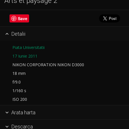
Arts et paysage 2
Save
Detalii

Piata Universitatii
17 Iunie 2011
NIKON CORPORATION NIKON D3000
18 mm
f/9.0
1/160 s
ISO 200
Arata harta

Descarca
