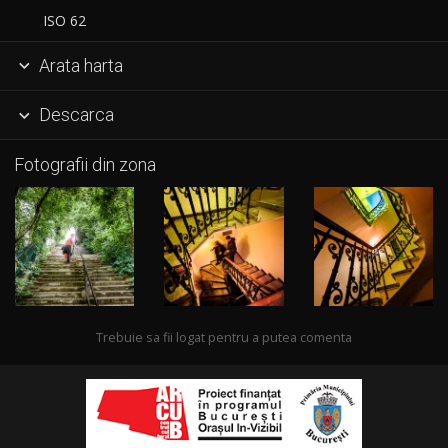
ISO 62
Arata harta

Descarca

Fotografii din zona
Trebuie sa fii logat pentru a putea comenta