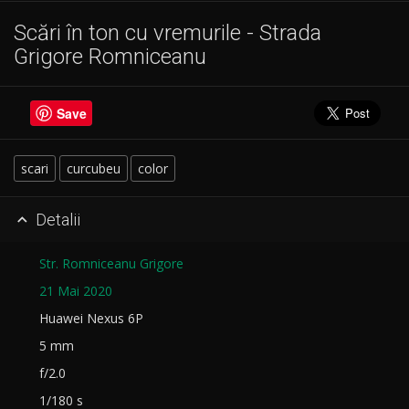
Scări în ton cu vremurile - Strada
Grigore Romniceanu
Save
scari
curcubeu
color
Detalii

Str. Romniceanu Grigore
21 Mai 2020
Huawei Nexus 6P
5 mm
f/2.0
1/180 s