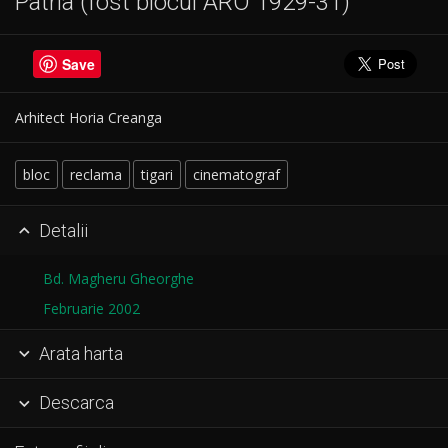
Patria (fost blocul ARO 1929-31)
Save
Arhitect Horia Creanga
bloc
reclama
tigari
cinematograf
Detalii

Bd. Magheru Gheorghe
Februarie 2002
Arata harta

Descarca
