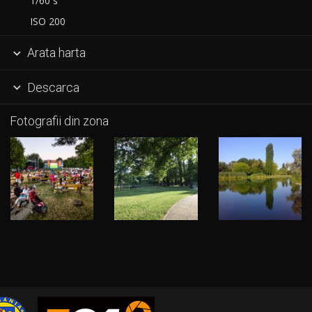
1/60 s
ISO 200
Arata harta

Descarca

Fotografii din zona