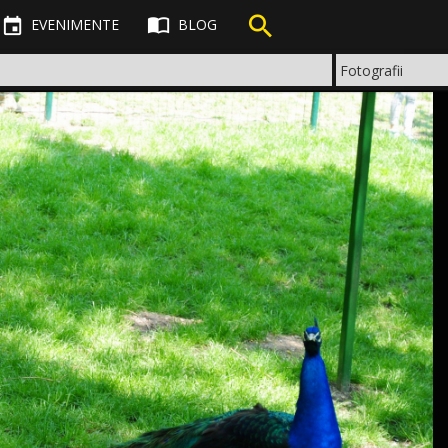



EVENIMENTE
BLOG