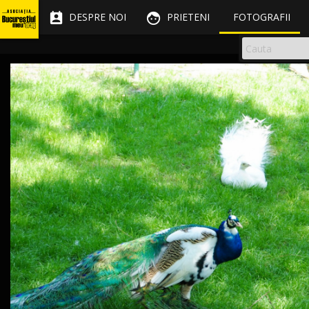


DESPRE NOI
PRIETENI
FOTOGRAFII