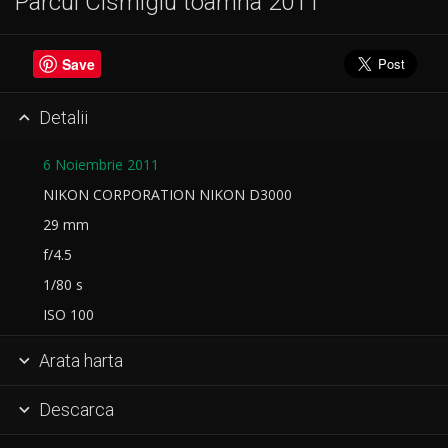
Parcul Cismigiu toamna 2011
Save
Detalii

6 Noiembrie 2011
NIKON CORPORATION NIKON D3000
29 mm
f/4.5
1/80 s
ISO 100
Arata harta

Descarca
