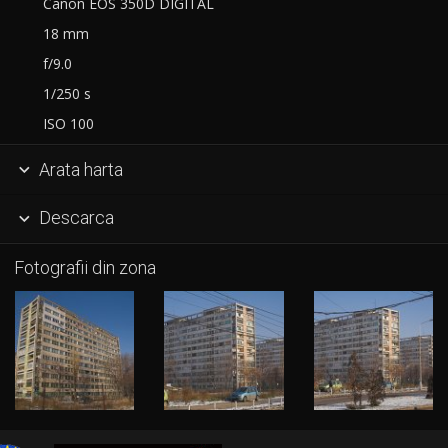
Canon EOS 350D DIGITAL
18 mm
f/9.0
1/250 s
ISO 100
Arata harta

Descarca

Fotografii din zona