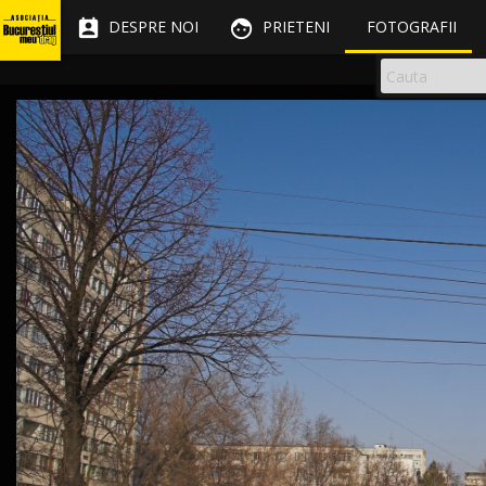


DESPRE NOI
PRIETENI
FOTOGRAFII