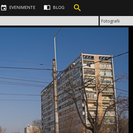



EVENIMENTE
BLOG