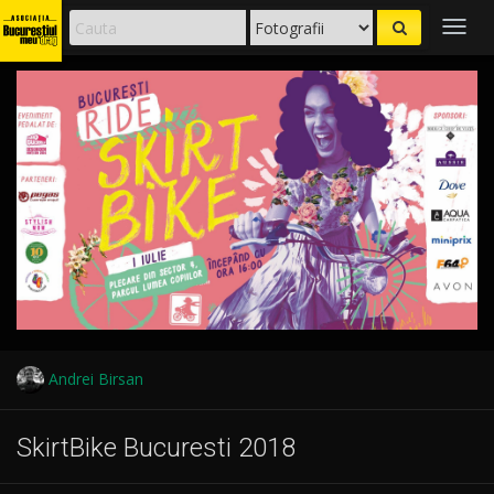
Togg
navig
Andrei Birsan
SkirtBike Bucuresti 2018