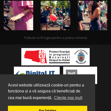
Trebuie sa fii logat pentru a putea comenta
Acest website utilizează cookie-uri pentru a
funcționa și a vă asigura că beneficiați de
cea mai bună experiență.
Citește mai mult
Despre noi
|
Parteneri
|
Politica de
Am înțeles