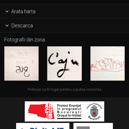
Arata harta

Descarca

Fotografii din zona
Trebuie sa fii logat pentru a putea comenta