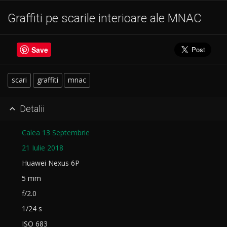
Graffiti pe scarile interioare ale MNAC
Save
scari
graffiti
mnac
Detalii

Calea 13 Septembrie
21 Iulie 2018
Huawei Nexus 6P
5 mm
f/2.0
1/24 s
ISO 683