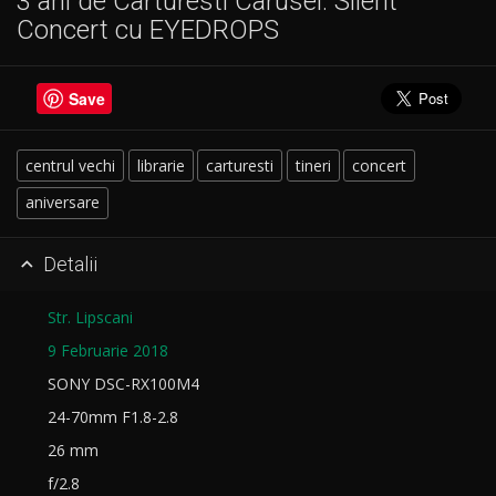
3 ani de Carturesti Carusel: Silent
Concert cu EYEDROPS
Save
centrul vechi
librarie
carturesti
tineri
concert
aniversare
Detalii

Str. Lipscani
9 Februarie 2018
SONY DSC-RX100M4
24-70mm F1.8-2.8
26 mm
f/2.8