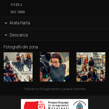
1/125 s
ISO 1600
Arata harta

Descarca

Fotografii din zona
Trebuie sa fii logat pentru a putea comenta