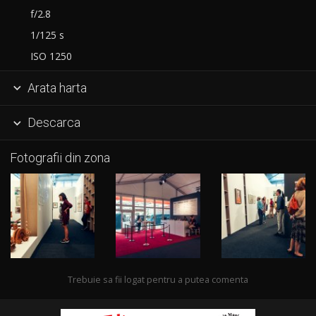
f/2.8
1/125 s
ISO 1250
Arata harta

Descarca

Fotografii din zona
Trebuie sa fii logat pentru a putea comenta