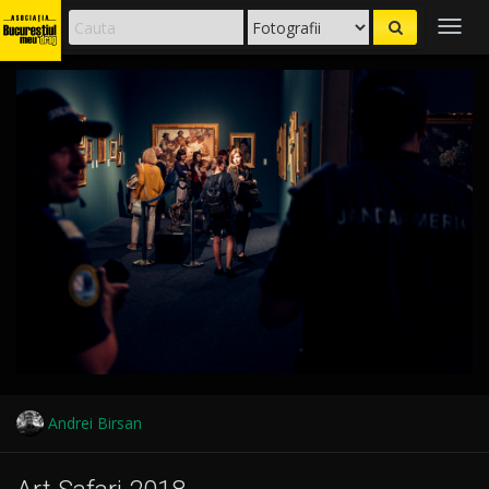
Togg
navig
Andrei Birsan