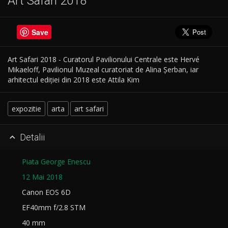
Art Safari 2018
Save
Art Safari 2018 - Curatorul Pavilionului Centrale este Hervé
Mikaeloff, Pavilionul Muzeal curatoriat de Alina Șerban, iar
arhitectul ediției din 2018 este Attila Kim
expozitie
arta
art safari
Detalii

Piata George Enescu
12 Mai 2018
Canon EOS 6D
EF40mm f/2.8 STM
40 mm