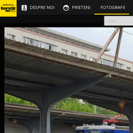


DESPRE NOI
PRIETENI
FOTOGRAFII