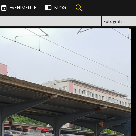



EVENIMENTE
BLOG