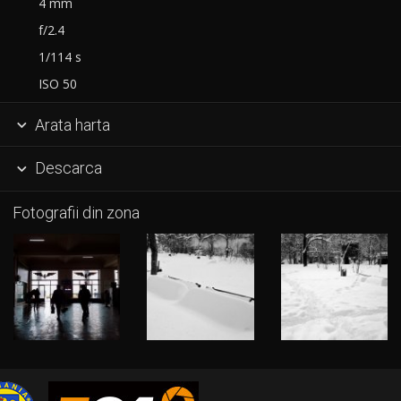
4 mm
f/2.4
1/114 s
ISO 50
Arata harta

Descarca

Fotografii din zona