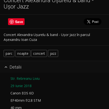
Concert Alexandra Ușurelu & band -
Ușor Jazz
Save
Concert Alexandra Ușurelu & band - Ușor Jazz în parcul
Așexandru Ioan Cuza
parc
noapte
concert
jazz
Detalii

Str. Rebreanu Liviu
29 Iunie 2018
Canon EOS 6D
EF40mm f/2.8 STM
40 mm