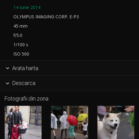
14 Iunie 2014
OLYMPUS IMAGING CORP. E-P3
45 mm
f/5.0
1/100 s
ISO 500
Arata harta

Descarca

Fotografii din zona