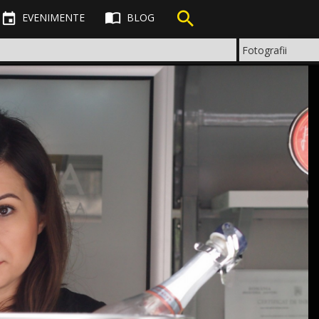



EVENIMENTE
BLOG