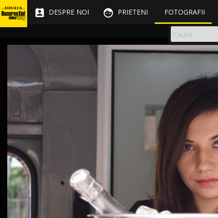


DESPRE NOI
PRIETENI
FOTOGRAFII