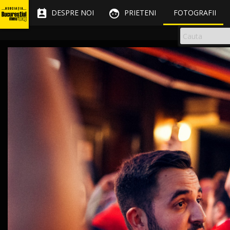


DESPRE NOI
PRIETENI
FOTOGRAFII