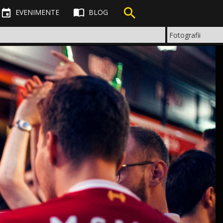



EVENIMENTE
BLOG