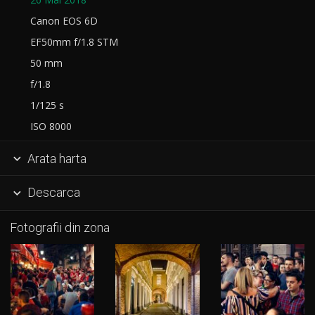
Canon EOS 6D
EF50mm f/1.8 STM
50 mm
f/1.8
1/125 s
ISO 8000
Arata harta

Descarca

Fotografii din zona