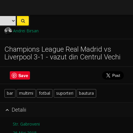
Andrei Birsan
Champions League Real Madrid vs
Liverpool 3-1 - vazut din Centrul Vechi
Save
bar
multimi
fotbal
suporteri
bautura
Detalii

Str. Gabroveni
26 Mai 2018