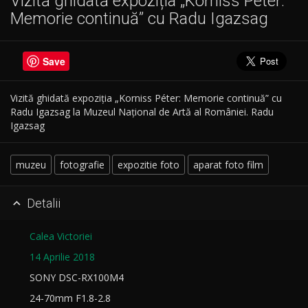
Vizită ghidată expoziția „Korniss Péter:
Memorie continuă” cu Radu Igazsag
Save
Vizită ghidată expoziția „Korniss Péter: Memorie continuă” cu
Radu Igazsag la Muzeul Național de Artă al României. Radu
Igazsag
muzeu
fotografie
expozitie foto
aparat foto film
Detalii

Calea Victoriei
14 Aprilie 2018
SONY DSC-RX100M4
24-70mm F1.8-2.8