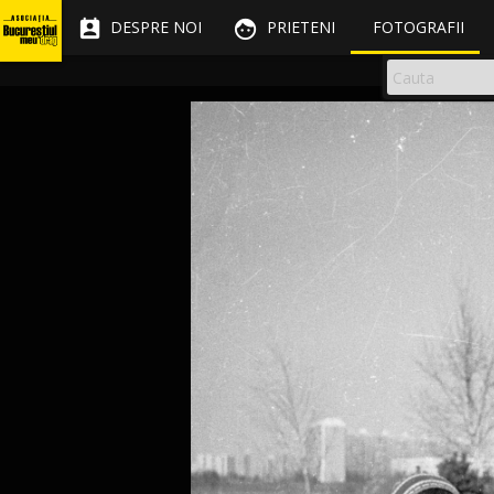


DESPRE NOI
PRIETENI
FOTOGRAFII