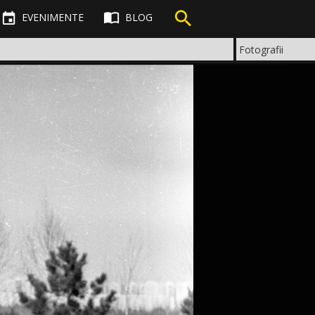



EVENIMENTE
BLOG