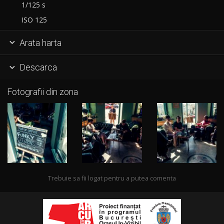
1/125 s
ISO 125
Arata harta

Descarca

Fotografii din zona
Trebuie sa fii logat pentru a putea comenta