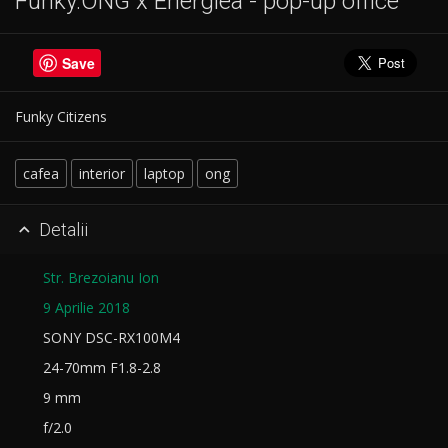
Funky.ONG x Energiea - pop-up office
Save
Funky Citizens
cafea
interior
laptop
ong
Detalii

Str. Brezoianu Ion
9 Aprilie 2018
SONY DSC-RX100M4
24-70mm F1.8-2.8
9 mm
f/2.0