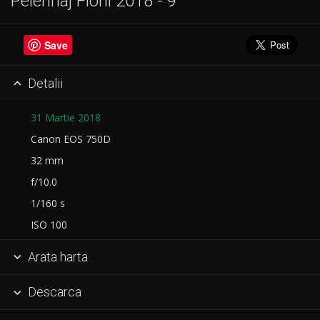
Pelerinaj Florii 2018 - 9
Save
Detalii

31 Martie 2018
Canon EOS 750D
32 mm
f/10.0
1/160 s
ISO 100
Arata harta

Descarca
