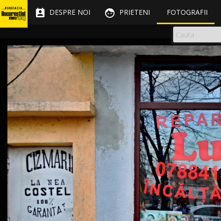


DESPRE NOI
PRIETENI
FOTOGRAFII