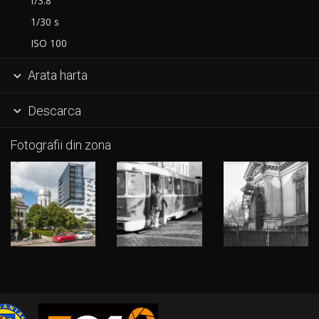
f/3.8
1/30 s
ISO 100
Arata harta

Descarca

Fotografii din zona