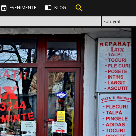



EVENIMENTE
BLOG