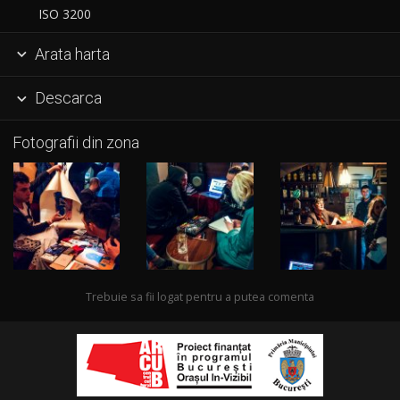
ISO 3200
Arata harta

Descarca

Fotografii din zona
Trebuie sa fii logat pentru a putea comenta