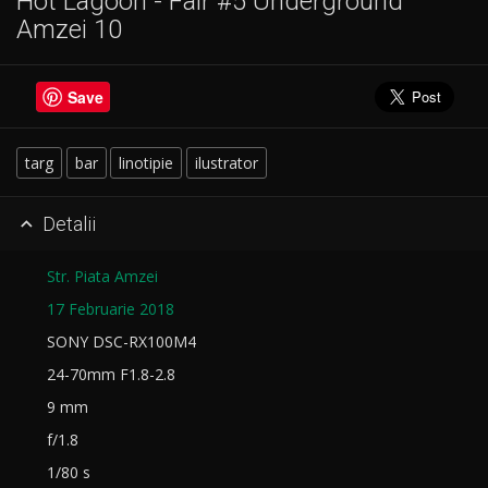
Hot Lagoon - Fair #5 Underground
Amzei 10
Save
targ
bar
linotipie
ilustrator
Detalii

Str. Piata Amzei
17 Februarie 2018
SONY DSC-RX100M4
24-70mm F1.8-2.8
9 mm
f/1.8
1/80 s