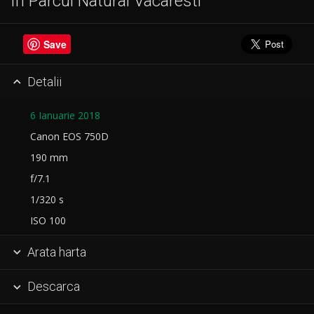
In Parcul Natural Vacaresti
Save
Detalii

6 Ianuarie 2018
Canon EOS 750D
190 mm
f/7.1
1/320 s
ISO 100
Arata harta

Descarca
