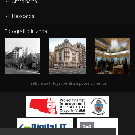
Arata harta

Descarca

Fotografii din zona
Trebuie sa fii logat pentru a putea comenta