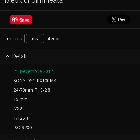
Metroul dimineata
Save
metrou
cafea
interior
Detalii

21 Decembrie 2017
SONY DSC-RX100M4
24-70mm F1.8-2.8
15 mm
f/2.8
1/125 s
ISO 3200