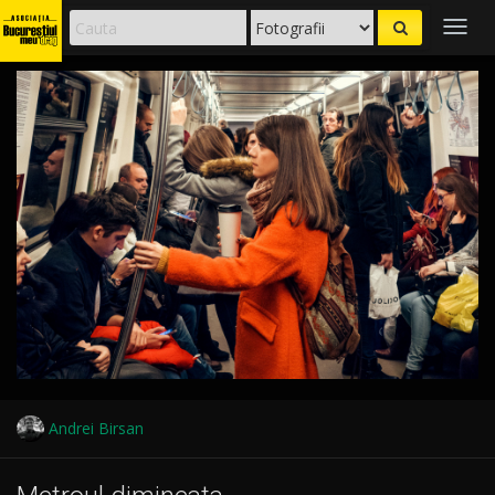
Togg
navig
Andrei Birsan