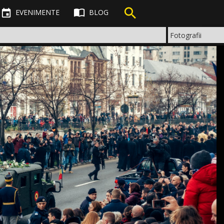



EVENIMENTE
BLOG