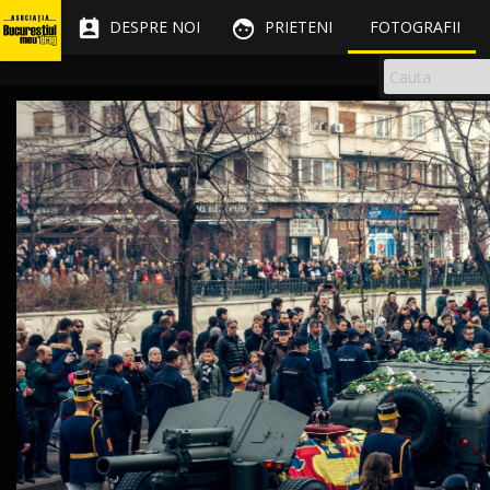


DESPRE NOI
PRIETENI
FOTOGRAFII