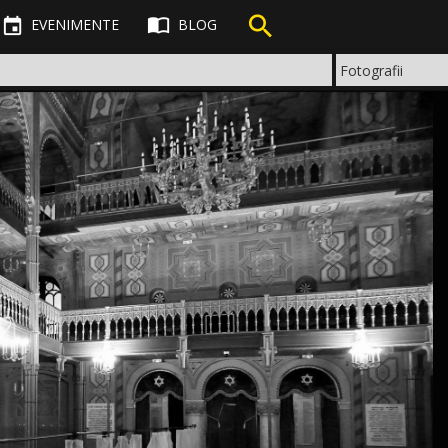



EVENIMENTE
BLOG