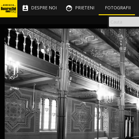


DESPRE NOI
PRIETENI
FOTOGRAFII