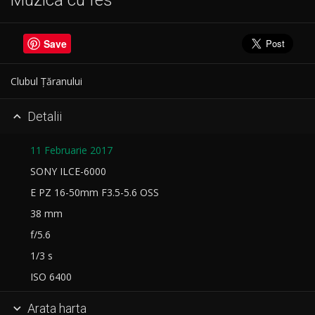
Muzică cu fes
Save
Clubul Țăranului
Detalii

11 Februarie 2017
SONY ILCE-6000
E PZ 16-50mm F3.5-5.6 OSS
38 mm
f/5.6
1/3 s
ISO 6400
Arata harta
