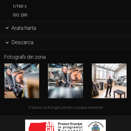
1/160 s
ISO 200
Arata harta

Descarca

Fotografii din zona
Trebuie sa fii logat pentru a putea comenta