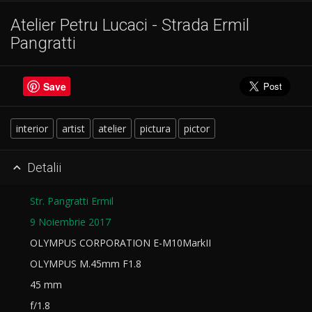
Atelier Petru Lucaci - Strada Ermil
Pangratti
Save
interior
artist
atelier
pictura
pictor
Detalii

Str. Pangratti Ermil
9 Noiembrie 2017
OLYMPUS CORPORATION E-M10MarkII
OLYMPUS M.45mm F1.8
45 mm
f/1.8