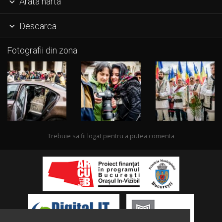
Arata harta

Descarca

Fotografii din zona
Trebuie sa fii logat pentru a putea comenta