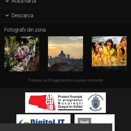
Arata harta

Descarca

Fotografii din zona
Trebuie sa fii logat pentru a putea comenta