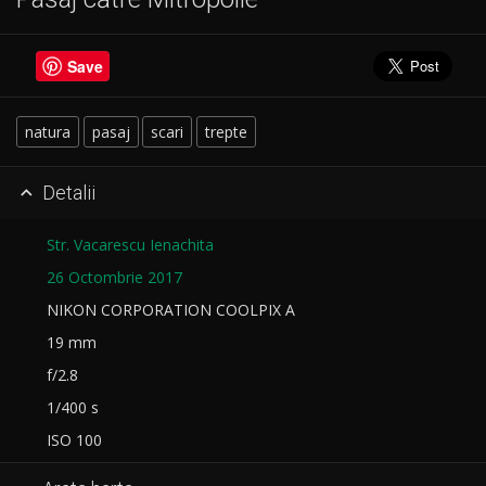
Save
natura
pasaj
scari
trepte
Detalii

Str. Vacarescu Ienachita
26 Octombrie 2017
NIKON CORPORATION COOLPIX A
19 mm
f/2.8
1/400 s
ISO 100