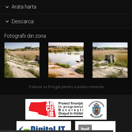
Arata harta

Descarca

Fotografii din zona
Trebuie sa fii logat pentru a putea comenta