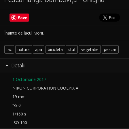
Save
Înainte de lacul Morii.
lac
natura
apa
bicicleta
stuf
vegetatie
pescar
Detalii

1 Octombrie 2017
NIKON CORPORATION COOLPIX A
19 mm
f/8.0
1/160 s
ISO 100